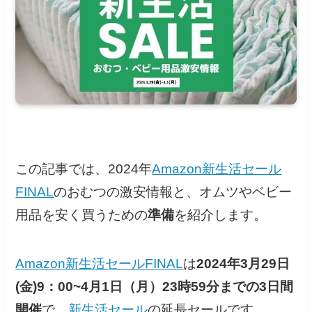
この記事では、2024年
Amazon新生活セール
FINAL
のおむつの激安情報と、オムツやベビー
用品を安く買うための
準備
を紹介します。
Amazon新生活セールFINAL
は
2024年3月29日
(金)9：00~4月1日（月）23時59分までの3日間
開催
で、
新生活セール
の延長セールです。