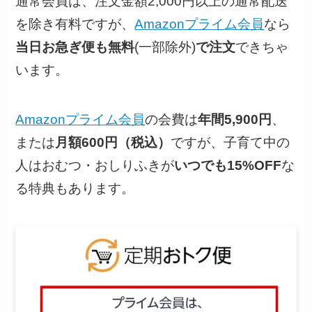
通常会員は、注文金額2,000円以上の通常配送
を除き有料ですが、
Amazonプライム会員
なら
当日お急ぎ便も無料
(一部除外)
で注文
できちゃ
います。
Amazonプライム会員
の会費は
年間5,900円
、
または
月額600円（税込）
ですが、子育て中の
人はおむつ・おしりふきが
いつでも15%OFF
な
る特典もあります。