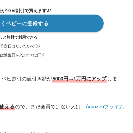
品が10％割引で買えます♪/
らくベビーに登録する
っと無料で利用できる
予定日はだいたいでOK
は誕生日を入力すればOK
くベビ割引の値引き額が
しま
5000円→1万円にアップ
ので、まだ会員ではない人は、
Amazonプライム
が使える