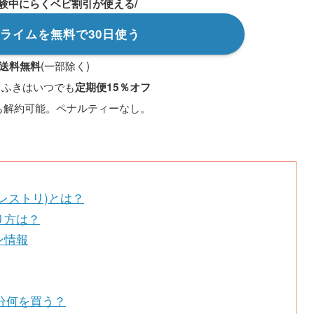
体験中にらくベビ割引が使える/
nプライムを無料で30日使う
(一部除く)
送料無料
りふきはいつでも
定期便15％オフ
も解約可能。ペナルティーなし。
ジレストリ)とは？
り方は？
ン情報
円分何を買う？