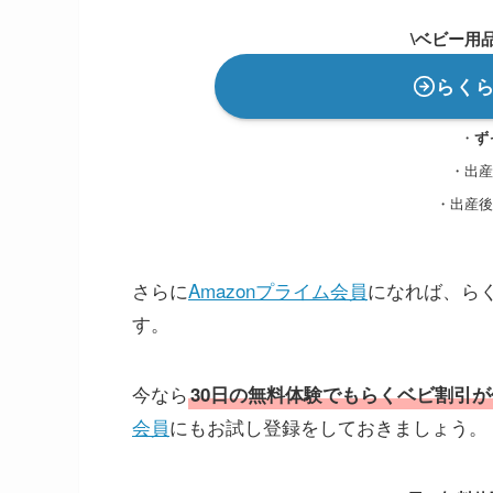
\ベビー用
らく
・
ず
・出産
・出産後
さらに
Amazonプライム会員
になれば、ら
す。
今なら
30日の無料体験でもらくベビ割引
会員
にもお試し登録をしておきましょう。