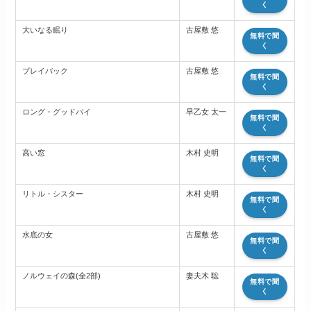
く
大いなる眠り
古屋敷 悠
無料で聞
く
プレイバック
古屋敷 悠
無料で聞
く
ロング・グッドバイ
早乙女 太一
無料で聞
く
高い窓
木村 史明
無料で聞
く
リトル・シスター
木村 史明
無料で聞
く
水底の女
古屋敷 悠
無料で聞
く
ノルウェイの森(全2部)
妻夫木 聡
無料で聞
く