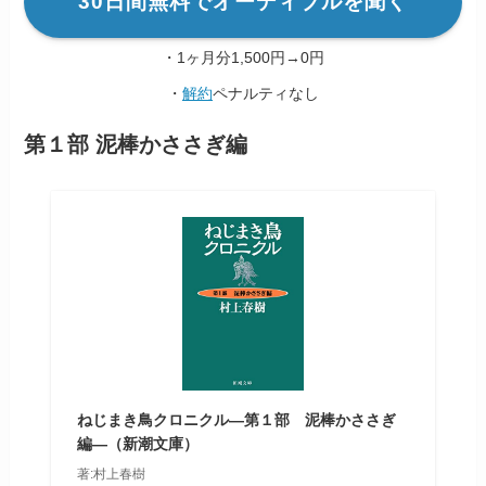
30日間無料でオーディブルを聞く
・1ヶ月分1,500円→0円
・
解約
ペナルティなし
第１部 泥棒かささぎ編
ねじまき鳥クロニクル―第１部 泥棒かささぎ
編―（新潮文庫）
著:村上春樹