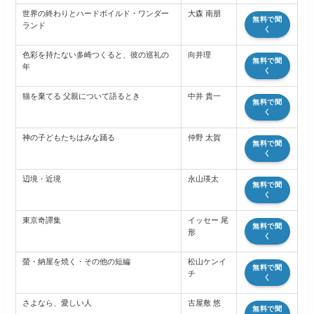
世界の終わりとハードボイルド・ワンダー
大森 南朋
無料で聞
ランド
く
色彩を持たない多崎つくると、彼の巡礼の
向井理
無料で聞
年
く
猫を棄てる 父親について語るとき
中井 貴一
無料で聞
く
神の子どもたちはみな踊る
仲野 太賀
無料で聞
く
辺境・近境
永山瑛太
無料で聞
く
東京奇譚集
イッセー 尾
無料で聞
形
く
螢・納屋を焼く・その他の短編
松山ケンイ
無料で聞
チ
く
さよなら、愛しい人
古屋敷 悠
無料で聞