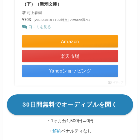
（下）（新潮文庫）
著:村上春樹
¥703
（2023/08/18 11:33時点 | Amazon調べ）
口コミを見る
Amazon
楽天市場
Yahooショッピング
ポチップ
30日間無料でオーディブルを聞く
・1ヶ月分1,500円→0円
・
解約
ペナルティなし