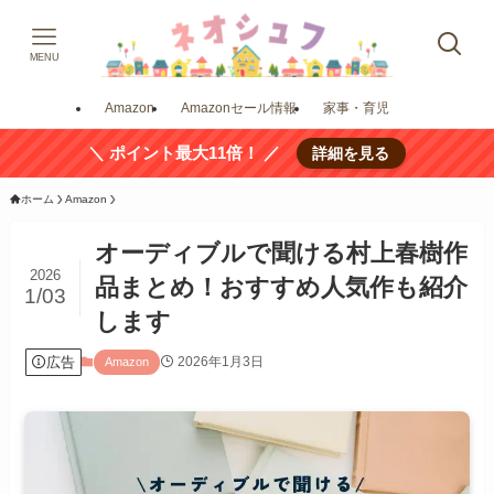
MENU
Amazon
Amazonセール情報
家事・育児
＼ ポイント最大11倍！ ／
詳細を見る
ホーム
Amazon
オーディブルで聞ける村上春樹作
2026
品まとめ！おすすめ人気作も紹介
1/03
します
広告
2026年1月3日
Amazon