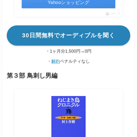
Yahooショッピング
ポチップ
30日間無料でオーディブルを聞く
・1ヶ月分1,500円→0円
・
解約
ペナルティなし
第３部 鳥刺し男編