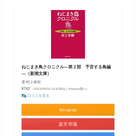
ねじまき鳥クロニクル―第２部 予言する鳥編
―（新潮文庫）
著:村上春樹
¥742
（2023/08/18 10:41時点 | Amazon調べ）
口コミを見る
Amazon
楽天市場