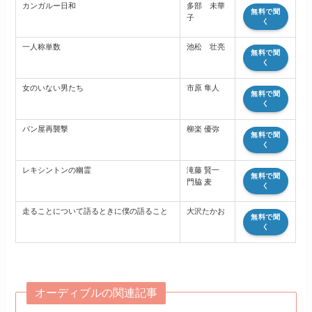
カンガルー日和
多部 未華
無料で聞
子
く
一人称単数
池松 壮亮
無料で聞
く
女のいない男たち
市原 隼人
無料で聞
く
パン屋再襲撃
柳楽 優弥
無料で聞
く
レキシントンの幽霊
滝藤 賢一
無料で聞
門脇 麦
く
走ることについて語るときに僕の語ること
大沢たかお
無料で聞
く
オーディブルの関連記事