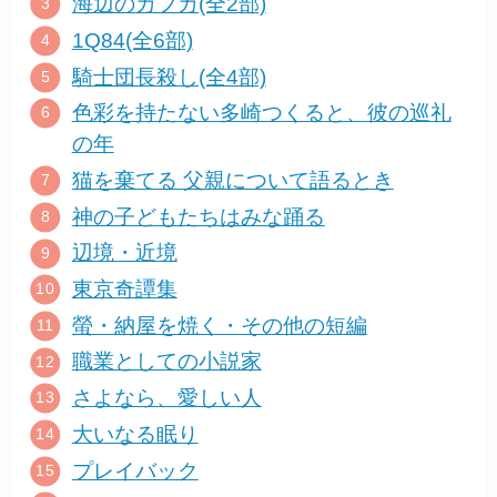
海辺のカフカ(全2部)
1Q84(全6部)
騎士団長殺し(全4部)
色彩を持たない多崎つくると、彼の巡礼
の年
猫を棄てる 父親について語るとき
神の子どもたちはみな踊る
辺境・近境
東京奇譚集
螢・納屋を焼く・その他の短編
職業としての小説家
さよなら、愛しい人
大いなる眠り
プレイバック