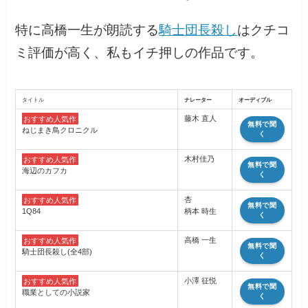
特に高橋一生が朗読する
騎士団長殺し
はクチコ
ミ評価が高く、私もイチ押しの作品です。
タイトル
ナレーター
オーディブル
おすすめ人気作
藤木 直人
無料で聞
ねじまき鳥クロニクル
く
おすすめ人気作
木村佳乃
無料で聞
海辺のカフカ
く
おすすめ人気作
杏
無料で聞
1Q84
柄本 時生
く
おすすめ人気作
高橋 一生
無料で聞
騎士団長殺し(全4部)
く
おすすめ人気作
小澤 征悦
無料で聞
職業としての小説家
く