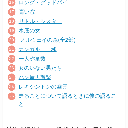
ロング・グッドバイ
高い窓
リトル・シスター
水底の女
ノルウェイの森(全2部)
カンガルー日和
一人称単数
女のいない男たち
パン屋再襲撃
レキシントンの幽霊
走ることについて語るときに僕の語るこ
と