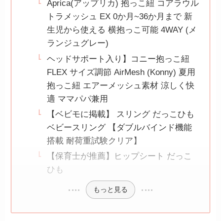
Aprica(アップリカ) 抱っこ紐 コアラウル
トラメッシュ EX 0か月~36か月まで 新
生児から使える 横抱っこ可能 4WAY (メ
ランジュグレー)
ヘッドサポート入り】コニー抱っこ紐
FLEX サイズ調節 AirMesh (Konny) 夏用
抱っこ紐 エアーメッシュ素材 涼しく快
適 ママパパ兼用
【ベビモに掲載】 スリング だっこひも
ベビースリング 【ダブルバインド機能
搭載 耐荷重試験クリア】
【保育士が推薦】ヒップシート だっこ
ひも
もっと見る