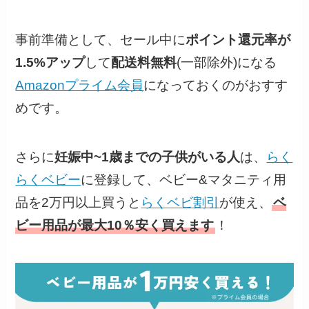
事前準備として、セール中に
ポイント還元率が
1.5%アップ
して
配送料無料
(一部除外)になる
Amazonプライム会員
になっておくのがおすす
めです。
さらに
妊娠中~1歳までの子供がいる人
は、
らく
らくベビー
に登録して、ベビー&マタニティ用
品を2万円以上買うと
らくベビ割引
が使え、
ベ
ビー用品が最大10％安く買えます
！