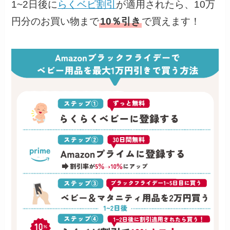
1~2日後に
らくベビ割引
が適用されたら、10万
円分のお買い物まで
10％引き
で買えます！