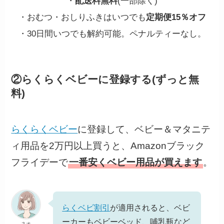
・
配送料無料
(一部除く)
・おむつ・おしりふきはいつでも
定期便15％オフ
・30日間いつでも解約可能。ペナルティーなし。
②らくらくベビーに登録する(ずっと無
料)
らくらくベビー
に登録して、ベビー＆マタニテ
ィ用品を2万円以上買うと、Amazonブラック
フライデーで
一番安くベビー用品が買えます
。
らくベビ割引
が適用されると、ベビ
ーカーもベビーベッド、哺乳瓶など
ネオ