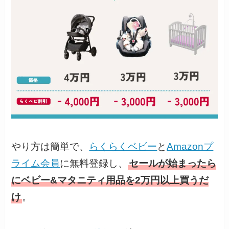
やり方は簡単で、
らくらくベビー
と
Amazonプ
ライム会員
に無料登録し、
セールが始まったら
にベビー&マタニティ用品を2万円以上買うだ
け
。