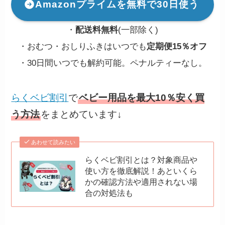
Amazonプライムを無料で30日使う
・
配送料無料
(一部除く)
・おむつ・おしりふきはいつでも
定期便15％オフ
・30日間いつでも解約可能。ペナルティーなし。
らくベビ割引
で
ベビー用品を最大10％安く買
う方法
をまとめています↓
あわせて読みたい
らくベビ割引とは？対象商品や
使い方を徹底解説！あといくら
かの確認方法や適用されない場
合の対処法も