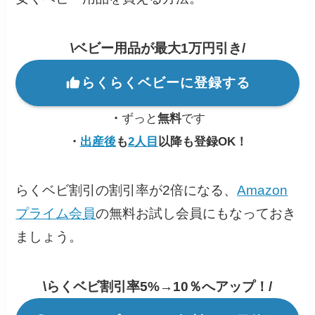
\ベビー用品が最大1万円引き/
らくらくベビーに登録する
・
ずっと
無料
です
・
出産後
も
2人目
以降も登録OK！
らくベビ割引の割引率が2倍になる、
Amazon
プライム会員
の無料お試し会員にもなっておき
ましょう。
\らくベビ割引率5%→10％へアップ！/