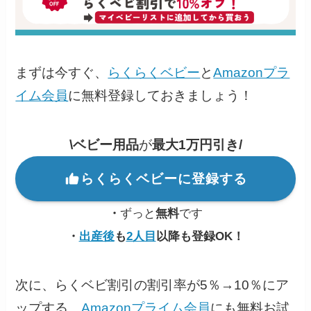
まずは今すぐ、
らくらくベビー
と
Amazonプラ
イム会員
に無料登録しておきましょう！
\ベビー用品
が
最大1万円引き/
らくらくベビーに登録する
・
ずっと
無料
です
・
出産後
も
2人目
以降も登録OK！
次に、らくベビ割引の割引率が5％→10％にア
ップする、
Amazonプライム会員
にも無料お試