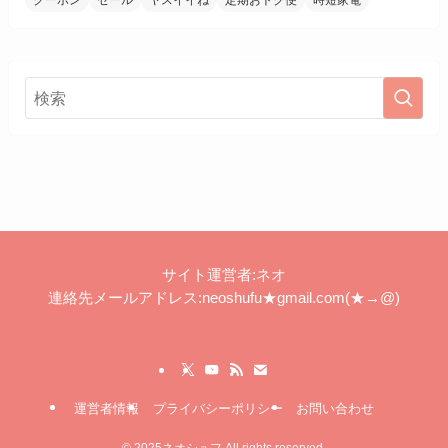
クーポン
セール
ヤスイイね
定期おトク便
時短家電
サイト運営者:ネオ
連絡先メールアドレス:neoshufu★gmail.com(★→@)
運営者情報
プライバシーポリシー
お問い合わせ
©
2025ネオシュフ All rights reserved.