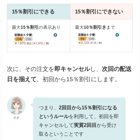
15％割引にできる
15％割引にできない
最大
15％割引
の表示あり
最大
10％割引き
まで
次に、その注文を
即キャンセル
し、
次回の配送
日を揃えて
、初回から15％割引にします。
つまり、
2回目から15％割引になる
というルール
を利用して、初回を即
ネオ
キャンセルして
実質2回目
から受け
取るということです