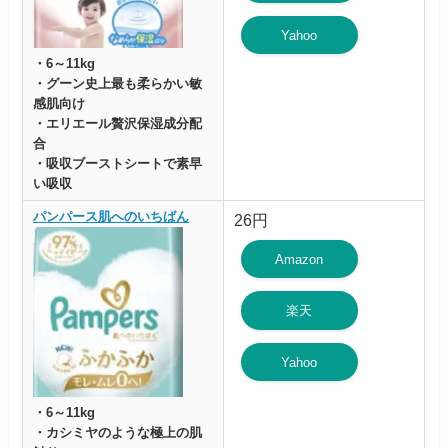
Yahoo
・6～11kg
・グーン史上最も柔らかい敏
感肌向け
・エリエール贅沢保湿成分配
合
・吸収ブーストシートで素早
い吸収
パンパース肌へのいちばん
26円
Amazon
楽天
Yahoo
・6～11kg
・カシミヤのような極上の肌