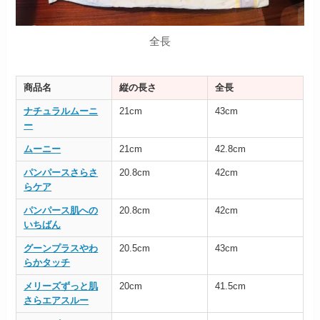
全長
商品名
縦の長さ
全長
ナチュラルムーニ
21cm
43cm
ー
ムーニー
21cm
42.8cm
パンパースさらさ
20.8cm
42cm
らケア
パンパース肌への
20.8cm
42cm
いちばん
グーンプラスやわ
20.5cm
43cm
らかタッチ
メリーズずっと肌
20cm
41.5cm
さらエアスルー