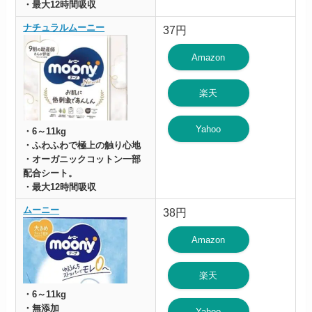
・最大12時間吸収
ナチュラルムーニー
37円
Amazon
楽天
Yahoo
・6～11kg
・ふわふわで極上の触り心地
・オーガニックコットン一部
配合シート。
・最大12時間吸収
ムーニー
38円
Amazon
楽天
・6～11kg
・無添加
Yahoo