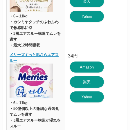
楽天
・6～11kg
Yahoo
・カシミヤタッチのふわふわ
で敏感肌に◎
・3層エアスルー構造でムレを
逃す
・最大12時間吸収
メリーズずっと肌さらエアス
34円
ルー
Amazon
楽天
Yahoo
・6～11kg
・50億個以上の微細な通気孔
でムレを逃す
・3層エアスルー構造が湿気を
スルー