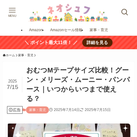
MENU
Amazon
Amazonセール情報
家事・育児
＼ ポイント最大11倍！ ／
詳細を見る
ホーム
家事・育児
おむつMテープサイズ比較！グー
ン・メリーズ・ムーニー・パンパ
2025
7/15
ース｜いつからいつまで使え
る？
広告
2025年7月14日
2025年7月15日
家事・育児